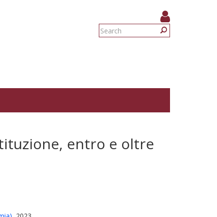
Search
form
Search
tituzione, entro e oltre
mia)
, 2023