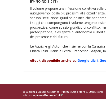
BY-NC-ND 3.0 IT)
Il volume propone una riflessione collettiva sulle
autogoverno locale più prossimi alle cittadinanze,
spesso l’istituzione giuridico-politica che per prim
I saggi che compongono il volume tengono insieme p
prospettive, come spazio giuridico di conflitto, 
partecipazione, a esigenze di autonomia e libertà 
del presente e del futuro.
Le Autrici e gli Autori che insieme con la Curatri
Chiara Faini, Daniela Festa, Francesco Gaspari, R
eBook disponibile anche su
Google
Libri
,
Goo
© Sapienza Università Editrice - Piazzale Aldo Moro 5, 00185 Roma 
editrice.sapienza@uniroma1.it
(link
sends
e-
mail)