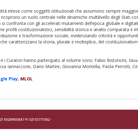
 città intese come soggetti istituzionali che assumono sempre maggiore r
 ricoprono un ruolo centrale nelle dinamiche multilivello degli Stati 
a si confronta con gli accelerati mutamenti dell’epoca globale e digital
rofili costituzionalistici, sensibilità storica e analisi comparata e i
mediazione e trasformazione sociale, evidenziando criticità e opportu
che caratterizzano la storia, plurale e molteplice, del costituzional
ce e i Curatori hanno partecipato al volume sono: Fabio Bistoncini, Gius
osa Iannaccone, Dario Martire, Giovanna Montella, Paola Perrotti, Ce
gle Play
,
MLOL
- CF 80209930587 PI 02133771002 -