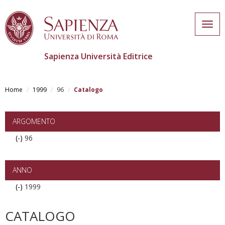
Togg
navig
Sapienza Università Editrice
Skip
to
Home
1999
96
Catalogo
main
content
ARGOMENTO
(-)
Remove
96
96
filter
ANNO
(-)
Remove
1999
1999
filter
CATALOGO