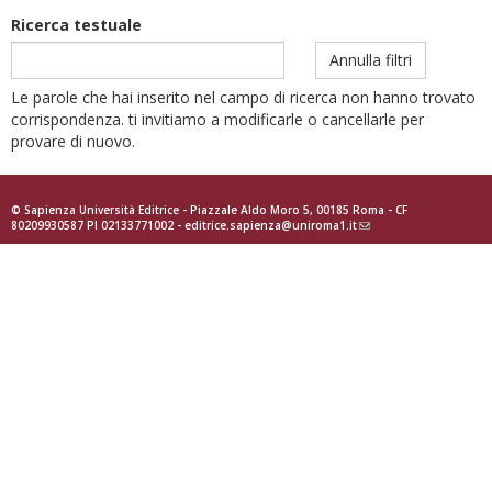
Ricerca testuale
Annulla filtri
Le parole che hai inserito nel campo di ricerca non hanno trovato
corrispondenza. ti invitiamo a modificarle o cancellarle per
provare di nuovo.
© Sapienza Università Editrice - Piazzale Aldo Moro 5, 00185 Roma - CF
80209930587 PI 02133771002 -
editrice.sapienza@uniroma1.it
(link
sends
e-
mail)