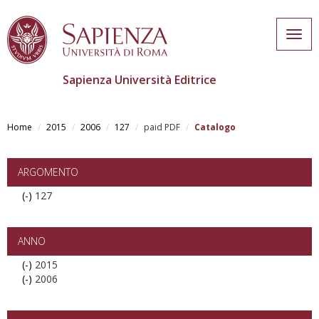
Togg
navig
Sapienza Università Editrice
Skip
to
Home
2015
2006
127
paid PDF
Catalogo
main
content
ARGOMENTO
(-)
Remove
127
127
filter
ANNO
(-)
Remove
2015
(-)
2015
Remove
2006
filter
2006
filter