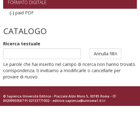
FORMATO DIGITALE
(-)
Remove
paid PDF
paid
PDF
CATALOGO
filter
Ricerca testuale
Annulla filtri
Le parole che hai inserito nel campo di ricerca non hanno trovato
corrispondenza. ti invitiamo a modificarle o cancellarle per
provare di nuovo.
© Sapienza Università Editrice - Piazzale Aldo Moro 5, 00185 Roma - CF
80209930587 PI 02133771002 -
editrice.sapienza@uniroma1.it
(link
sends
e-
mail)