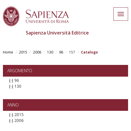
Togg
navig
Sapienza Università Editrice
Skip
to
Home
2015
2006
130
96
157
Catalogo
main
content
ARGOMENTO
(-)
Remove
96
(-)
96
Remove
130
filter
130
filter
ANNO
(-)
Remove
2015
(-)
2015
Remove
2006
filter
2006