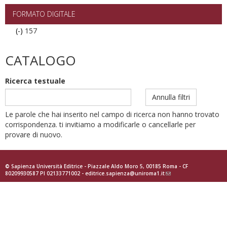
filter
FORMATO DIGITALE
(-)
Remove
157
157
filter
CATALOGO
Ricerca testuale
Annulla filtri
Le parole che hai inserito nel campo di ricerca non hanno trovato
corrispondenza. ti invitiamo a modificarle o cancellarle per
provare di nuovo.
© Sapienza Università Editrice - Piazzale Aldo Moro 5, 00185 Roma - CF
80209930587 PI 02133771002 -
editrice.sapienza@uniroma1.it
(link
sends
e-
mail)