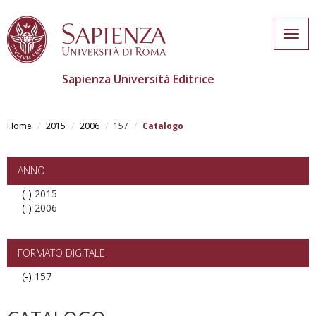
Togg
navig
Sapienza Università Editrice
Skip
to
Home
2015
2006
157
Catalogo
main
content
ANNO
(-)
Remove
2015
(-)
2015
Remove
2006
filter
2006
filter
FORMATO DIGITALE
(-)
Remove
157
157
filter