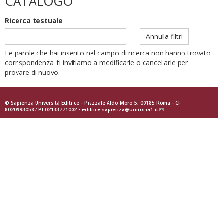
CATALOGO
Ricerca testuale
Annulla filtri
Le parole che hai inserito nel campo di ricerca non hanno trovato
corrispondenza. ti invitiamo a modificarle o cancellarle per
provare di nuovo.
© Sapienza Università Editrice - Piazzale Aldo Moro 5, 00185 Roma - CF
80209930587 PI 02133771002 -
editrice.sapienza@uniroma1.it
(link
sends
e-
mail)