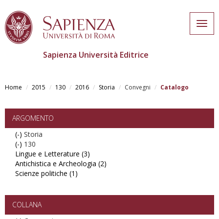
Togg
navig
Sapienza Università Editrice
Skip
to
Home
2015
130
2016
Storia
Convegni
Catalogo
main
content
ARGOMENTO
(-)
Remove
Storia
(-)
Storia
Remove
130
Lingue e Letterature (3)
filter
130
Apply
Antichistica e Archeologia (2)
filter
Lingue
Apply
Scienze politiche (1)
Apply
e
Antichistica
Scienze
Letterature
e
politiche
filter
Archeologia
filter
filter
COLLANA