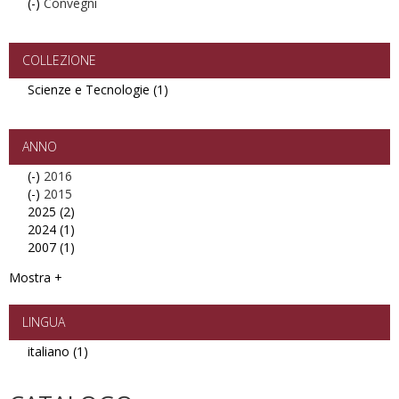
(-)
Remove
Convegni
Convegni
filter
COLLEZIONE
Scienze e Tecnologie (1)
Apply
Scienze
e
Tecnologie
ANNO
filter
(-)
Remove
2016
(-)
2016
Remove
2015
2025 (2)
filter
2015
Apply
2024 (1)
filter
2025
Apply
2007 (1)
filter
2024
Apply
filter
2007
Mostra +
filter
LINGUA
italiano (1)
Apply
italiano
filter