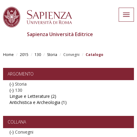
Togg
navig
Sapienza Università Editrice
Skip
to
Home
2015
130
Storia
Convegni
Catalogo
main
content
ARGOMENTO
(-)
Remove
Storia
(-)
Storia
Remove
130
Lingue e Letterature (2)
filter
130
Apply
Antichistica e Archeologia (1)
filter
Lingue
Apply
e
Antichistica
Letterature
e
filter
Archeologia
COLLANA
filter
(-)
Remove
Convegni