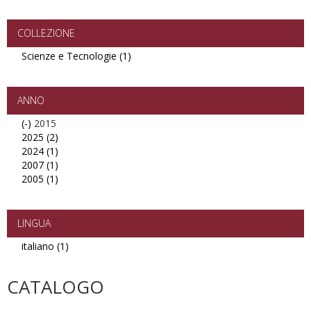
Convegni
filter
COLLEZIONE
Scienze e Tecnologie (1)
Apply
Scienze
e
Tecnologie
ANNO
filter
(-)
Remove
2015
2025 (2)
2015
Apply
2024 (1)
filter
2025
Apply
2007 (1)
filter
2024
Apply
2005 (1)
filter
2007
Apply
filter
2005
filter
LINGUA
italiano (1)
Apply
italiano
filter
CATALOGO