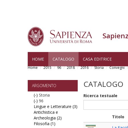
Sapienz
Skip
HOME
CATALOGO
CASA EDITRICE
to
Home
2015
96
2018
2016
Storia
Convegni
main
content
CATALOGO
ARGOMENTO
(-)
Remove
Storia
Ricerca testuale
(-)
Storia
Remove
96
Lingue e Letterature (3)
filter
96
Apply
Antichistica e
filter
Lingue
Titolo
Archeologia (2)
Apply
e
Filosofia (1)
Apply
Antichistica
Letterature
La Facol