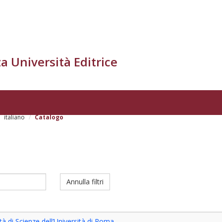
a Università Editrice
italiano
Catalogo
Annulla filtri
tà di Scienze dell’Università di Roma