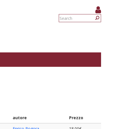
Search
form
Search
autore
Prezzo
Enrico Rogora
18.00€