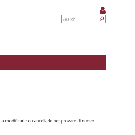
Search
form
Search
 a modificarle o cancellarle per provare di nuovo.