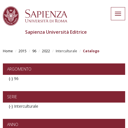
Togg
navig
Sapienza Università Editrice
Skip
to
Home
2015
96
2022
Interculturale
Catalogo
main
content
ARGOMENTO
(-)
Remove
96
96
filter
SERIE
(-)
Remove
Interculturale
Interculturale
filter
ANNO