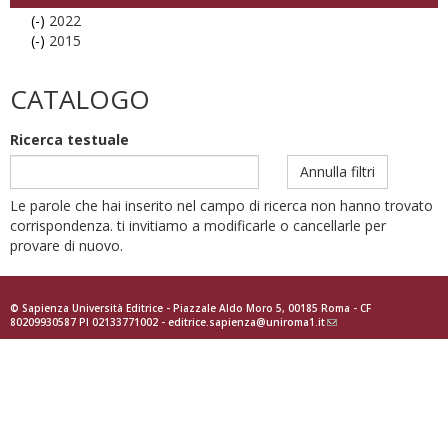
(-)
Remove
2022
(-)
2022
Remove
2015
filter
2015
filter
CATALOGO
Ricerca testuale
Annulla filtri
Le parole che hai inserito nel campo di ricerca non hanno trovato
corrispondenza. ti invitiamo a modificarle o cancellarle per
provare di nuovo.
© Sapienza Università Editrice - Piazzale Aldo Moro 5, 00185 Roma - CF
80209930587 PI 02133771002 -
editrice.sapienza@uniroma1.it
(link
sends
e-
mail)