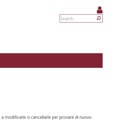
Search
form
Search
 a modificarle o cancellarle per provare di nuovo.