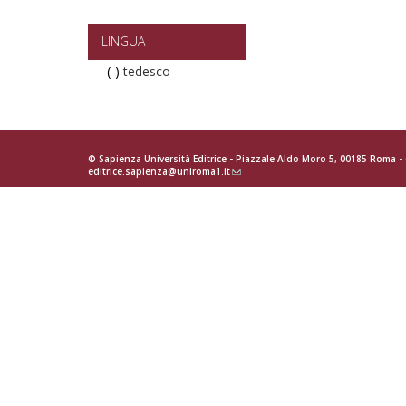
2015
filter
LINGUA
(-)
Remove
tedesco
tedesco
filter
© Sapienza Università Editrice - Piazzale Aldo Moro 5, 00185 Roma 
editrice.sapienza@uniroma1.it
(link
sends
e-
mail)