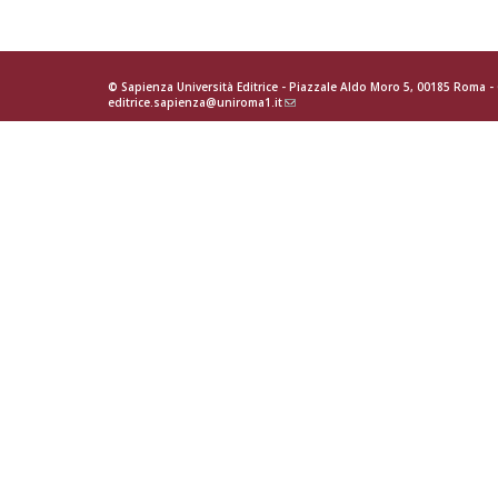
2015
filter
© Sapienza Università Editrice - Piazzale Aldo Moro 5, 00185 Roma 
editrice.sapienza@uniroma1.it
(link
sends
e-
mail)