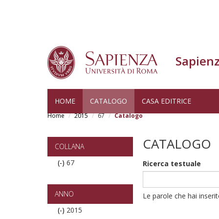
Sapienz
Skip
HOME
CATALOGO
CASA EDITRICE
to
Home
2015
67
Catalogo
main
content
CATALOGO
COLLANA
(-)
Remove
67
Ricerca testuale
67
filter
ANNO
Le parole che hai inseri
(-)
Remove
2015