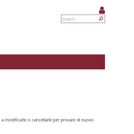
Search
form
Search
 a modificarle o cancellarle per provare di nuovo.