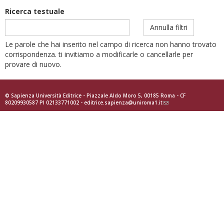
Ricerca testuale
Annulla filtri
Le parole che hai inserito nel campo di ricerca non hanno trovato
corrispondenza. ti invitiamo a modificarle o cancellarle per
provare di nuovo.
© Sapienza Università Editrice - Piazzale Aldo Moro 5, 00185 Roma - CF
80209930587 PI 02133771002 -
editrice.sapienza@uniroma1.it
(link
sends
e-
mail)