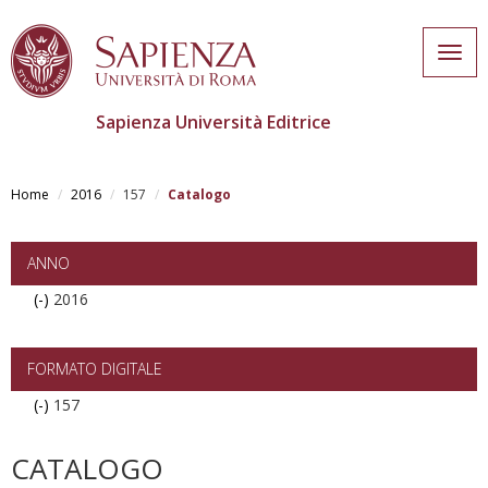
Togg
navig
Sapienza Università Editrice
Skip
to
Home
2016
157
Catalogo
main
content
ANNO
(-)
Remove
2016
2016
filter
FORMATO DIGITALE
(-)
Remove
157
157
filter
CATALOGO