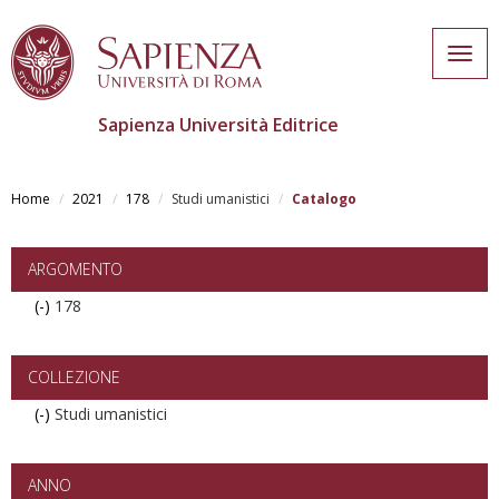
Togg
navig
Sapienza Università Editrice
Skip
to
Home
2021
178
Studi umanistici
Catalogo
main
content
ARGOMENTO
(-)
Remove
178
178
filter
COLLEZIONE
(-)
Remove
Studi umanistici
Studi
umanistici
filter
ANNO