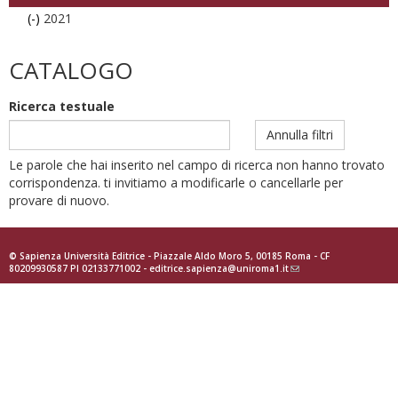
(-)
Remove
2021
2021
filter
CATALOGO
Ricerca testuale
Annulla filtri
Le parole che hai inserito nel campo di ricerca non hanno trovato
corrispondenza. ti invitiamo a modificarle o cancellarle per
provare di nuovo.
© Sapienza Università Editrice - Piazzale Aldo Moro 5, 00185 Roma - CF
80209930587 PI 02133771002 -
editrice.sapienza@uniroma1.it
(link
sends
e-
mail)