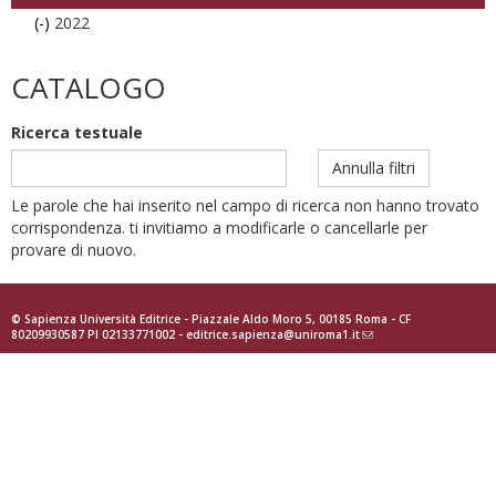
filter
(-)
Remove
2022
2022
filter
CATALOGO
Ricerca testuale
Annulla filtri
Le parole che hai inserito nel campo di ricerca non hanno trovato
corrispondenza. ti invitiamo a modificarle o cancellarle per
provare di nuovo.
© Sapienza Università Editrice - Piazzale Aldo Moro 5, 00185 Roma - CF
80209930587 PI 02133771002 -
editrice.sapienza@uniroma1.it
(link
sends
e-
mail)