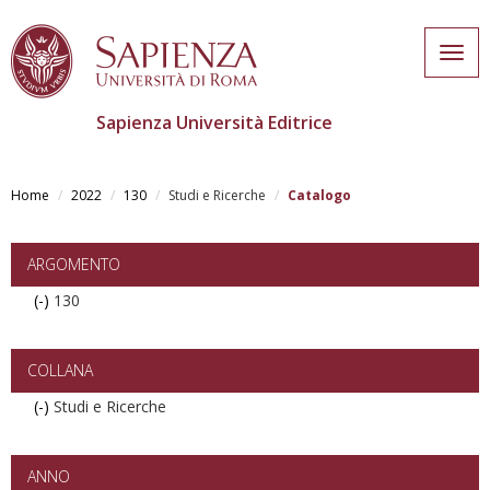
Togg
navig
Sapienza Università Editrice
Skip
to
Home
2022
130
Studi e Ricerche
Catalogo
main
content
ARGOMENTO
(-)
Remove
130
130
filter
COLLANA
(-)
Remove
Studi e Ricerche
Studi
e
Ricerche
ANNO