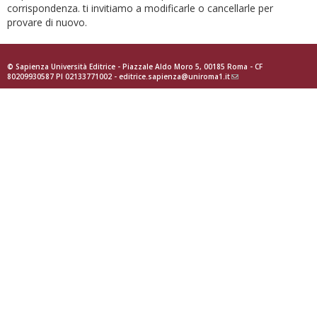
corrispondenza. ti invitiamo a modificarle o cancellarle per
provare di nuovo.
© Sapienza Università Editrice - Piazzale Aldo Moro 5, 00185 Roma - CF
80209930587 PI 02133771002 -
editrice.sapienza@uniroma1.it
(link
sends
e-
mail)