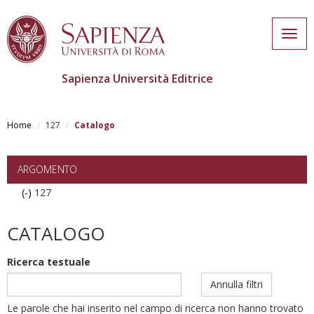
Togg
navig
Sapienza Università Editrice
Skip
to
Home
127
Catalogo
main
content
ARGOMENTO
(-)
Remove
127
127
filter
CATALOGO
Ricerca testuale
Annulla filtri
Le parole che hai inserito nel campo di ricerca non hanno trovato