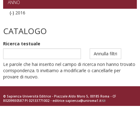
ANNO
(-)
Remove
2016
2016
filter
CATALOGO
Ricerca testuale
Annulla filtri
Le parole che hai inserito nel campo di ricerca non hanno trovato
corrispondenza. ti invitiamo a modificarle o cancellarle per
provare di nuovo.
© Sapienza Università Editrice - Piazzale Aldo Moro 5, 00185 Roma - CF
80209930587 PI 02133771002 -
editrice.sapienza@uniroma1.it
(link
sends
e-
mail)