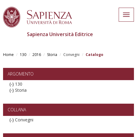
Togg
navig
Sapienza Università Editrice
Skip
to
Home
130
2016
Storia
Convegni
Catalogo
main
content
ARGOMENTO
(-)
Remove
130
(-)
130
Remove
Storia
filter
Storia
filter
COLLANA
(-)
Remove
Convegni
Convegni
filter