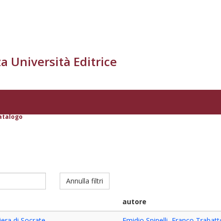
a Università Editrice
atalogo
Annulla filtri
autore
era di Socrate
Emidio Spinelli
,
Franco Trabatt