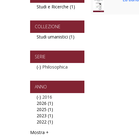
Studi e Ricerche (1)
Apply
Studi
e
Ricerche
COLLEZIONE
filter
Studi umanistici (1)
Apply
Studi
umanistici
filter
SERIE
(-)
Remove
Philosophica
Philosophica
filter
ANNO
(-)
Remove
2016
2026 (1)
2016
Apply
2025 (1)
filter
2026
Apply
2023 (1)
filter
2025
Apply
2022 (1)
filter
2023
Apply
filter
2022
Mostra +
filter