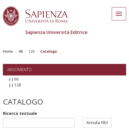
Togg
navig
Sapienza Università Editrice
Skip
to
Home
96
128
Catalogo
main
content
ARGOMENTO
(-)
Remove
96
(-)
96
Remove
128
filter
128
filter
CATALOGO
Ricerca testuale
Annulla filtri