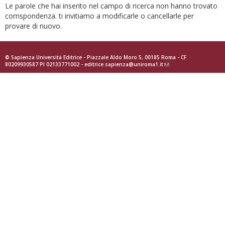
Le parole che hai inserito nel campo di ricerca non hanno trovato
corrispondenza. ti invitiamo a modificarle o cancellarle per
provare di nuovo.
© Sapienza Università Editrice - Piazzale Aldo Moro 5, 00185 Roma - CF
80209930587 PI 02133771002 -
editrice.sapienza@uniroma1.it
(link
sends
e-
mail)