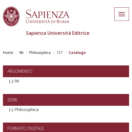
Togg
navig
Sapienza Università Editrice
Skip
to
Home
96
Philosophica
157
Catalogo
main
content
ARGOMENTO
(-)
Remove
96
96
filter
SERIE
(-)
Remove
Philosophica
Philosophica
filter
FORMATO DIGITALE