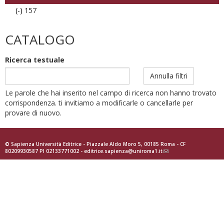
(-)
Remove
157
157
filter
CATALOGO
Ricerca testuale
Annulla filtri
Le parole che hai inserito nel campo di ricerca non hanno trovato
corrispondenza. ti invitiamo a modificarle o cancellarle per
provare di nuovo.
© Sapienza Università Editrice - Piazzale Aldo Moro 5, 00185 Roma - CF
80209930587 PI 02133771002 -
editrice.sapienza@uniroma1.it
(link
sends
e-
mail)