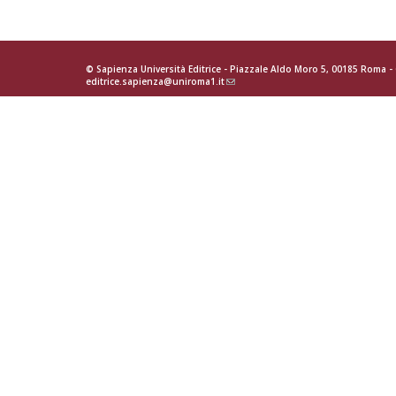
Convegni
filter
© Sapienza Università Editrice - Piazzale Aldo Moro 5, 00185 Roma 
editrice.sapienza@uniroma1.it
(link
sends
e-
mail)