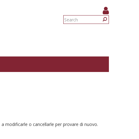
Search
form
Search
 a modificarle o cancellarle per provare di nuovo.