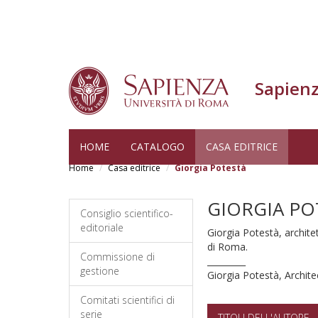
Sapienz
Skip
HOME
CATALOGO
CASA EDITRICE
to
Home
Casa editrice
Giorgia Potestà
main
content
GIORGIA PO
Consiglio scientifico-
editoriale
Giorgia Potestà, archite
di Roma.
Commissione di
_________
gestione
Giorgia Potestà, Archit
Comitati scientifici di
serie
TITOLI DELL'AUTORE