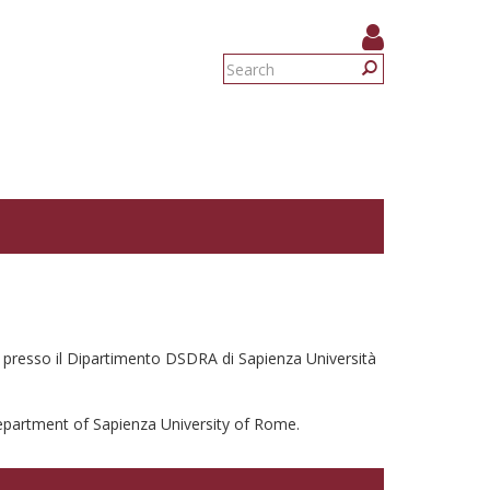
Search
form
Search
vo presso il Dipartimento DSDRA di Sapienza Università
epartment of Sapienza University of Rome.