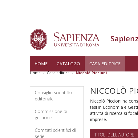
Sapienz
Skip
HOME
CATALOGO
CASA EDITRICE
to
Home
Casa editrice
Niccolò Piccioni
main
content
NICCOLÒ PI
Consiglio scientifico-
editoriale
Niccolò Piccioni ha con
tesi in Economia e Gest
Commissione di
attività di ricerca si fo
gestione
imprese.
Comitati scientifici di
TITOLI DELL'AUTORE
serie