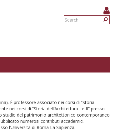
Search
form
Search
na). È professore associato nei corsi di “Storia
e nei corsi di “Storia dell’Architettura I e II” presso
ullo studio del patrimonio architettonico contemporaneo
ha pubblicato numerosi contributi accademici.
sso l’Università di Roma La Sapienza.