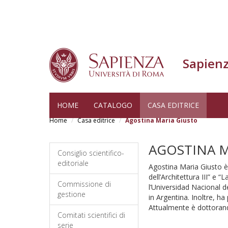
Sapienz
Skip
HOME
CATALOGO
CASA EDITRICE
to
Home
Casa editrice
Agostina Maria Giusto
main
content
AGOSTINA M
Consiglio scientifico-
editoriale
Agostina Maria Giusto è 
dell’Architettura III” e 
Commissione di
l’Universidad Nacional d
gestione
in Argentina. Inoltre, ha
Attualmente è dottorand
Comitati scientifici di
serie