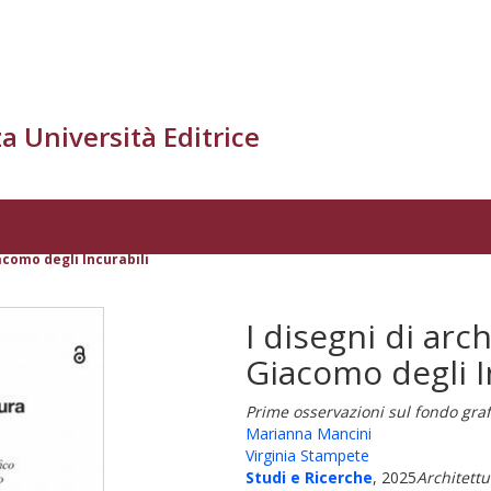
a Università Editrice
acomo degli Incurabili
I disegni di arc
Giacomo degli I
Prime osservazioni sul fondo gra
Marianna Mancini
Virginia Stampete
Studi e Ricerche
, 2025
Architettu