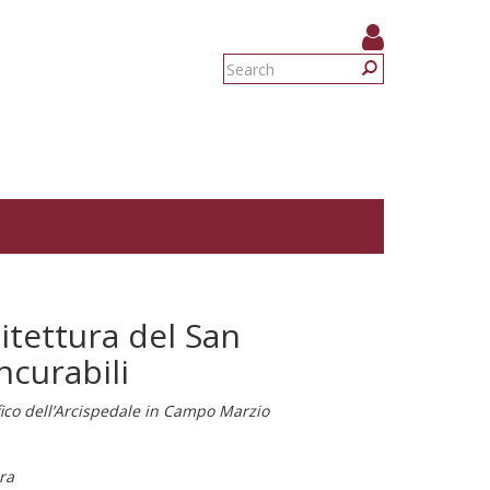
Search
form
Search
hitettura del San
ncurabili
fico dell’Arcispedale in Campo Marzio
ra