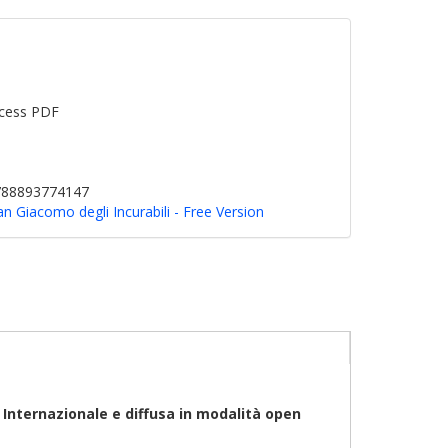
cess PDF
9788893774147
San Giacomo degli Incurabili - Free Version
0
Internazionale
e diffusa in modalità open