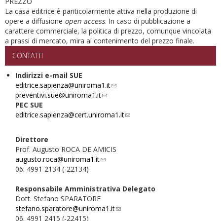
PREZZO
La casa editrice è pariticolarmente attiva nella produzione di
opere a diffusione
open access
. In caso di pubblicazione a
carattere commerciale, la politica di prezzo, comunque vincolata
a prassi di mercato, mira al contenimento del prezzo finale.
CONTATTI
Indirizzi e-mail SUE
editrice.sapienza@uniroma1.it
(link
preventivi.sue@uniroma1.it
(link
sends
PEC SUE
sends
e-
editrice.sapienza@cert.uniroma1.it
e-
mail)
(link
mail)
sends
e-
Direttore
mail)
Prof. Augusto ROCA DE AMICIS
augusto.roca@uniroma1.it
(link
06. 4991 2134 (-22134)
sends
e-
Responsabile Amministrativa Delegato
mail)
Dott. Stefano SPARATORE
stefano.sparatore@uniroma1.it
(link
06. 4991 2415 (-22415)
sends