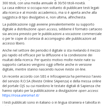
300 titoli, con una media annuale di 30/50 titoli-novità.
La casa editrice si occupa non soltanto di pubblicare testi legati
alla ricerca e al mondo accademico, ma si è aperta anche alla
saggistica di tipo divulgativo e, non ultima, all’inchiesta.
La pubblicazione oggi avviene prevalentemente su supporto
digitale a distribuzione
open access
, sebbene il formato cartaceo
sia ancora previsto per le pubblicazioni a vocazione commerciale
o per le copie di cortesia di accompagno alle pubblicazioni ad
accesso libero.
Anche nel settore dei periodici il digitale si sta rivelando il mezzo
più rapido ed efficace per la diffusione e la condivisione dei
risultati della ricerca. Per questo motivo molte riviste nate su
supporto cartaceo vengono oggi offerte anche in versione
digitale, mentre stanno nascendo nuove riviste on-line.
Un recente accordo con SBS e Infosapienza ha permesso l'avvio
del servizio R.O.SA (Riviste Online SApienza) e della messa online
del portale OJS su cui risiedono le testate digitali di Sapienza che
hanno optato per la pubblicazione a divulgazione
open access
:
https://rosa.uniroma1.it/
I testi pubblicati sono in italiano o in lingua straniera e talvolta in