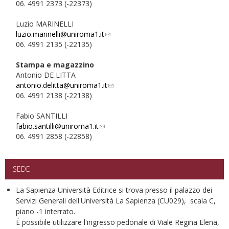
06. 4991 2373 (-22373)
sends
e-
Luzio MARINELLI
mail)
luzio.marinelli@uniroma1.it
(link
06. 4991 2135 (-22135)
sends
e-
Stampa e magazzino
mail)
Antonio DE LITTA
antonio.delitta@uniroma1.it
(link
06. 4991 2138 (-22138)
sends
e-
Fabio SANTILLI
mail)
fabio.santilli@uniroma1.it
(link
06. 4991 2858 (-22858)
sends
e-
mail)
SEDE
La Sapienza Università Editrice si trova presso il palazzo dei
Servizi Generali dell'Università La Sapienza (CU029), scala C,
piano -1 interrato.
È possibile utilizzare l'ingresso pedonale di Viale Regina Elena,