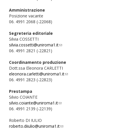
e-
Amministrazione
mail)
Posizione vacante
06. 4991 2068 (-22068)
Segreteria editoriale
Silvia COSSETTI
silvia.cossetti@uniroma1.it
(link
06. 4991 2821 (-22821)
sends
e-
Coordinamento produzione
mail)
Dott.ssa Eleonora CARLETTI
eleonora.carletti@uniroma1.it
(link
06. 4991 2823 (-22823)
sends
e-
Prestampa
mail)
Silvio COIANTE
silvio.coiante@uniroma1.it
(link
06. 4991 2139 (-22139)
sends
e-
Roberto DI IULIO
mail)
roberto.diiulio@uniroma1.it
(link