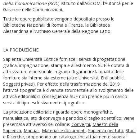
della Comunicazione (ROC
) istituito dall’AGCOM, l’Autorità per le
Garanzie nelle Comunicazioni.
Tutte le opere pubblicate vengono depositate presso le
Biblioteche Nazionali di Roma e Firenze, la Biblioteca
Alessandrina e l’Archivio Generale della Regione Lazio.
LA PRODUZIONE
Sapienza Università Editrice fornisce i servizi di progettazione
grafica, impaginazione, stampa e allestimento. SUE è dotata di
attrezzature e personale in grado di garantire la qualità delle
forniture sia interne sia esterne (altre Università, Enti pubblici,
Soggetti privati). Per effetto della trasformazione del 2019
l'attività tipografica è divenuta strumentale allo svolgimento delle
attività editoriali; di conseguenza SUE non prende più in carico
servizi di tipo esclusivamente tipografico.
La produzione editoriale riguarda opere monografiche,
manualistica, atti di convegni e periodici di taglio scientifico. Viene
presentata attraverso sei collane:
Convegni
,
Maestri della
Sapienza
,
Manuali
,
Materiali e documenti
,
Sapienza per tutti
,
Studi
e Ricerche
, proponendo un catalogo che attualmente supera i