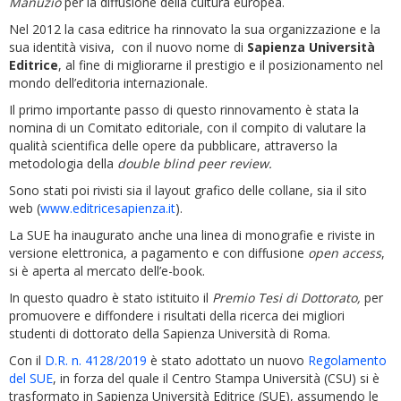
Manuzio
per la diffusione della cultura europea.
Nel 2012 la casa editrice ha rinnovato la sua organizzazione e la
sua identità visiva, con il nuovo nome di
Sapienza Università
Editrice
, al fine di miglio­rarne il prestigio e il posizionamento nel
mondo dell’editoria internazionale.
Il primo importante passo di questo rinnovamento è stata la
nomina di un Comitato editoriale, con il compito di valutare la
qualità scientifica delle opere da pub­blicare, attraverso la
metodologia della
double blind peer review.
Sono stati poi rivisti sia il layout grafico delle collane, sia il sito
web (
www.editricesapienza.it
).
La SUE ha inaugurato anche una linea di mono­grafie e riviste in
versione elettronica, a pagamento e con diffusione
open access
,
si è aperta al mercato dell’e-book.
In questo quadro è stato istituito il
Premio Tesi di Dottorato,
per
promuovere e diffondere i risultati della ricerca dei migliori
studenti di dottorato della Sapienza Università di Roma.
Con il
D.R. n. 4128/2019
è stato adottato un nuovo
Regolamento
del SUE
, in forza del quale il Centro Stampa Università (CSU) si è
trasformato in Sapienza Università Editrice (SUE), assumendo le