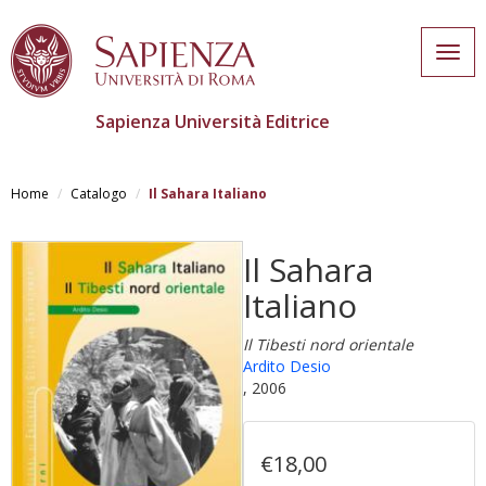
Togg
navig
Sapienza Università Editrice
Skip
to
Home
Catalogo
Il Sahara Italiano
main
content
Il Sahara
Italiano
Il Tibesti nord orientale
Ardito Desio
, 2006
€18,00