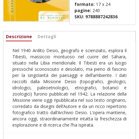
formato:
17 x 24
pagine:
240
SKU:
9788887242836
Informazioni
Descrizione
(active
Dettagli
tab)
Nel 1940 Ardito Desio, geografo e scienziato, esplora il
Tibesti, massiccio montuoso nel cuore del Sáhara,
situato nella Libia meridionale. Il Tibesti era un luogo
pressoché sconosciuto e desolato, ma pieno di fascino
per la singolarità dei paesaggi e dell’ambiente. I dati
raccolti dalla Missione Desio (topografici, geologici,
idrologici, paleoetnologici, etnografici, botanici e
zoologici) furono pubblicati nel 1942. La relazione della
Missione viene oggi ripubblicata nel suo testo originario,
corredato da disegni dell’Autore e da un ricco repertorio
fotografico tratto dall’Archivio Desio. L’opera mantiene,
ancora oggi, straordinariamente intatta la freschezza di
esplorazione e di ricerca che l’ha ispirata.