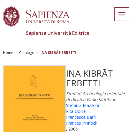
Togg
navig
Sapienza Università Editrice
Skip
to
Home
Catalogo
INA KIBRĀT ERBETTI
main
content
INA KIBRĀT
ERBETTI
Studi di Archeologia orientale
dedicati a Paolo Matthiae
Stefania Mazzoni
Rita Dolce
Francesca Baffi
Frances Pinnock
, 2006