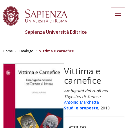
Togg
navig
Sapienza Università Editrice
Skip
to
Home
Catalogo
Vittima e carnefice
main
content
Vittima e
carnefice
Ambiguità dei ruoli nel
Thyestes di Seneca
Antonio Marchetta
Studi e proposte
, 2010
€28,00