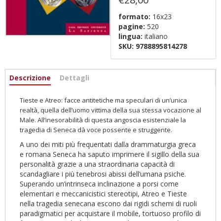
formato:
16x23
pagine:
520
lingua:
italiano
SKU:
9788895814278
Informazioni
Descrizione
(active
Dettagli
tab)
Tieste e Atreo: facce antitetiche ma speculari di un’unica
realtà, quella dell’uomo vittima della sua stessa vocazione al
Male. All’inesorabilità di questa angoscia esistenziale la
tragedia di Seneca dà voce possente e struggente.
A uno dei miti più frequentati dalla drammaturgia greca
e romana Seneca ha saputo imprimere il sigillo della sua
personalità grazie a una straordinaria capacità di
scandagliare i più tenebrosi abissi dell’umana psiche.
Superando un’intrinseca inclinazione a porsi come
elementari e meccanicistici stereotipi, Atreo e Tieste
nella tragedia senecana escono dai rigidi schemi di ruoli
paradigmatici per acquistare il mobile, tortuoso profilo di