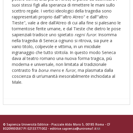
suoi stessi figli alla speranza di rimettere le mani sullo
scettro regale. I vertici ideologici della tragedia sono
rappresentati proprio dall’"altro Atreo" e dall’"altro
Tieste", vale a dire dall’Atreo di cui alla fine si palesano le
tormentose ferite umane, e dal Tieste che dietro le pose
sapienziali tradisce uno spietato
regni furor
. Insomma
nella tragedia di Seneca ognuno si ritrova, sia pure a
vario titolo, colpevole e vittima, in un micidiale
ingranaggio che tutto stritola. In questo modo Seneca
dava al teatro romano una nuova forma tragica, più
moderna e universale, non limitata al tradizionale
contrasto fra
bona mens
e
furor
, ma plasmata dalla
coscienza di un’umanità inesorabilmente inchiodata al
Male.
© Sapienza Università Editrice - Piazzale Aldo Moro 5, 00185 Roma - CF
80209930587 PI 02133771002 -
editrice.sapienza@uniroma1.it
(link
sends