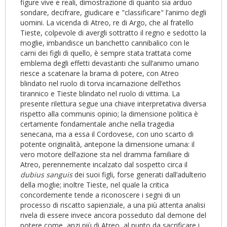
figure vive e reali, dimostrazione di quanto sia arduo
sondare, decifrare, giudicare e "classificare" l’animo degli
uomini. La vicenda di Atreo, re di Argo, che al fratello
Tieste, colpevole di avergli sottratto il regno e sedotto la
moglie, imbandisce un banchetto cannibalico con le
carni dei figli di quello, è sempre stata trattata come
emblema degli effetti devastanti che sull’animo umano
riesce a scatenare la brama di potere, con Atreo
blindato nel ruolo di torva incarnazione dell’ethos
tirannico e Tieste blindato nel ruolo di vittima. La
presente rilettura segue una chiave interpretativa diversa
rispetto alla communis opinio; la dimensione politica è
certamente fondamentale anche nella tragedia
senecana, ma a essa il Cordovese, con uno scarto di
potente originalità, antepone la dimensione umana: il
vero motore dell’azione sta nel dramma familiare di
Atreo, perennemente incalzato dal sospetto circa il
dubius sanguis
dei suoi figli, forse generati dall’adulterio
della moglie; inoltre Tieste, nel quale la critica
concordemente tende a riconoscere i segni di un
processo di riscatto sapienziale, a una più attenta analisi
rivela di essere invece ancora posseduto dal demone del
potere come, anzi più di Atreo, al punto da sacrificare i