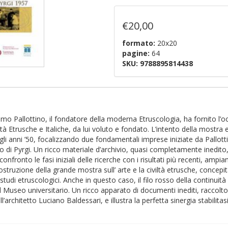
€20,00
formato:
20x20
pagine:
64
SKU:
9788895814438
imo Pallottino, il fondatore della moderna Etruscologia, ha fornito l’
 Etrusche e Italiche, da lui voluto e fondato. L’intento della mostra e
i anni ’50, focalizzando due fondamentali imprese iniziate da Pallottino
vo di Pyrgi. Un ricco materiale d’archivio, quasi completamente inedit
onfronto le fasi iniziali delle ricerche con i risultati più recenti, a
ricostruzione della grande mostra sull’ arte e la civiltà etrusche, concep
tudi etruscologici. Anche in questo caso, il filo rosso della continuit
l Museo universitario. Un ricco apparato di documenti inediti, raccolto 
’architetto Luciano Baldessari, e illustra la perfetta sinergia stabilitas