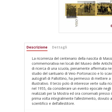
Informazioni
Descrizione
(active
Dettagli
tab)
La ricorrenza del centenario della nascita di Mass
commemorativa nei locali del Museo delle Antichità
di ricerca di una scuola, pienamente affermata negl
studio del santuario di Veio-Portonaccio e lo sca
autografi di Pallottino, ha permesso di mettere a c
illustrativo. Il terzo polo di interesse verte sulla 
nel 1955, da considerare un evento epocale negli s
realizzati per la Mostra ed ora conservati presso i
prima volta integralmente l’allestimento, dovuto all
scientifico e dell’allestitore.