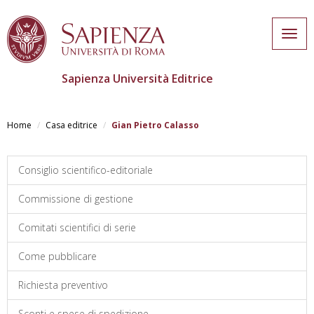
Togg
navig
Sapienza Università Editrice
Skip
to
Home
Casa editrice
Gian Pietro Calasso
main
content
Consiglio scientifico-editoriale
Commissione di gestione
Comitati scientifici di serie
Come pubblicare
Richiesta preventivo
Sconti e spese di spedizione