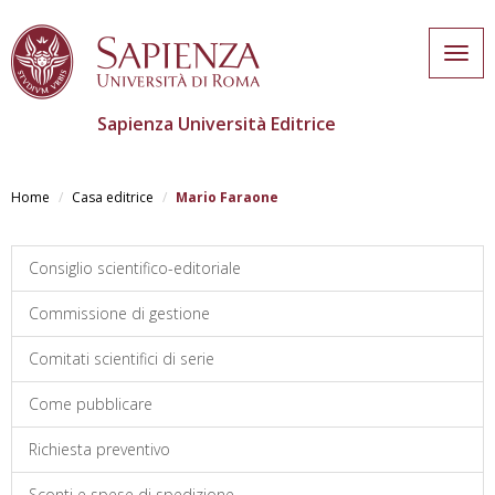
Togg
navig
Sapienza Università Editrice
Skip
to
Home
Casa editrice
Mario Faraone
main
content
Consiglio scientifico-editoriale
Commissione di gestione
Comitati scientifici di serie
Come pubblicare
Richiesta preventivo
Sconti e spese di spedizione