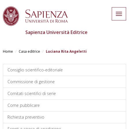
Togg
navig
Sapienza Università Editrice
Skip
to
Home
Casa editrice
Luciana Rita Angeletti
main
content
Consiglio scientifico-editoriale
Commissione di gestione
Comitati scientifici di serie
Come pubblicare
Richiesta preventivo
Sconti e spese di spedizione