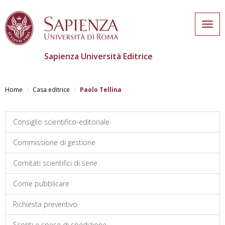
Togg
navig
Sapienza Università Editrice
Skip
to
Home
Casa editrice
Paolo Tellina
main
content
Consiglio scientifico-editoriale
Commissione di gestione
Comitati scientifici di serie
Come pubblicare
Richiesta preventivo
Sconti e spese di spedizione