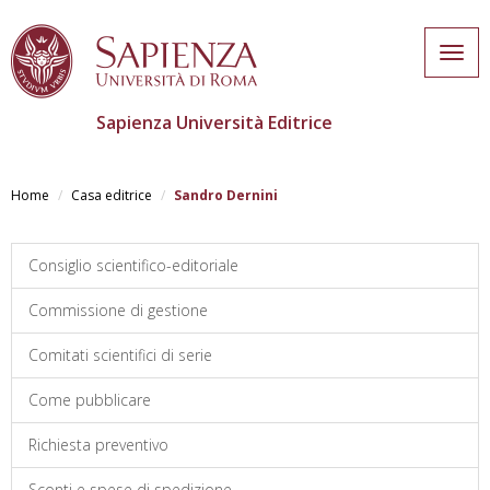
Togg
navig
Sapienza Università Editrice
Skip
to
Home
Casa editrice
Sandro Dernini
main
content
Consiglio scientifico-editoriale
Commissione di gestione
Comitati scientifici di serie
Come pubblicare
Richiesta preventivo
Sconti e spese di spedizione