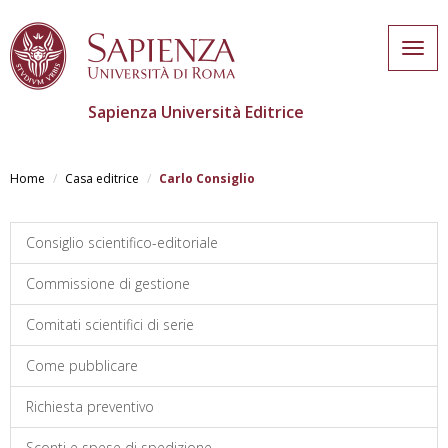
Togg
navig
Sapienza Università Editrice
Skip
to
Home
Casa editrice
Carlo Consiglio
main
content
Consiglio scientifico-editoriale
Commissione di gestione
Comitati scientifici di serie
Come pubblicare
Richiesta preventivo
Sconti e spese di spedizione