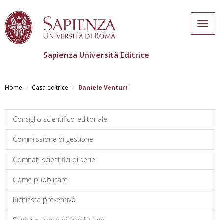
Togg
navig
Sapienza Università Editrice
Skip
to
Home
Casa editrice
Daniele Venturi
main
content
Consiglio scientifico-editoriale
Commissione di gestione
Comitati scientifici di serie
Come pubblicare
Richiesta preventivo
Sconti e spese di spedizione