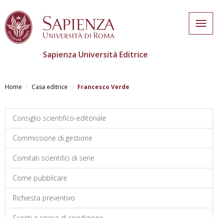
Togg
navig
Sapienza Università Editrice
Skip
to
Home
Casa editrice
Francesco Verde
main
content
Consiglio scientifico-editoriale
Commissione di gestione
Comitati scientifici di serie
Come pubblicare
Richiesta preventivo
Sconti e spese di spedizione