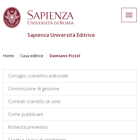
Togg
navig
Sapienza Università Editrice
Skip
to
Home
Casa editrice
Damiano Pizzol
main
content
Consiglio scientifico-editoriale
Commissione di gestione
Comitati scientifici di serie
Come pubblicare
Richiesta preventivo
Sconti e spese di spedizione