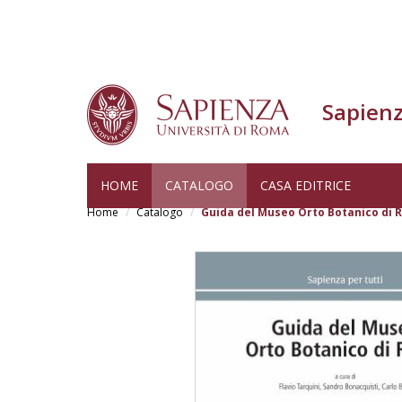
Sapienz
Skip
HOME
CATALOGO
CASA EDITRICE
to
Home
Catalogo
Guida del Museo Orto Botanico di
main
content