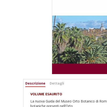
Informazioni
Descrizione
(active
Dettagli
tab)
VOLUME ESAURITO
La nuova Guida del Museo Orto Botanico di Roma co
botaniche presenti nell’Orto