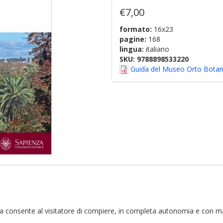
€7,00
formato:
16x23
pagine:
168
lingua:
italiano
SKU:
9788898533220
Guida del Museo Orto Botani
nsente al visitatore di compiere, in completa autonomia e con massim