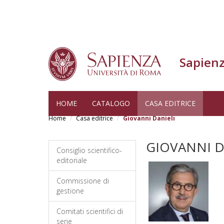
Sapienz
Skip
HOME
CATALOGO
CASA EDITRICE
to
Home
Casa editrice
Giovanni Danieli
main
content
GIOVANNI D
Consiglio scientifico-
editoriale
Commissione di
gestione
Comitati scientifici di
serie