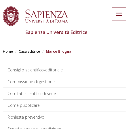
Togg
navig
Sapienza Università Editrice
Skip
to
Home
Casa editrice
Marco Brogna
main
content
Consiglio scientifico-editoriale
Commissione di gestione
Comitati scientifici di serie
Come pubblicare
Richiesta preventivo
Sconti e spese di spedizione