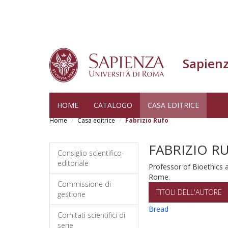
Sapienz
Skip
HOME
CATALOGO
CASA EDITRICE
to
Home
Casa editrice
Fabrizio Rufo
main
content
FABRIZIO R
Consiglio scientifico-
editoriale
Professor of Bioethics a
Rome.
Commissione di
TITOLI DELL'AUTORE
gestione
Bread
Comitati scientifici di
serie