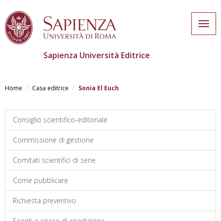
Togg
navig
Sapienza Università Editrice
Skip
to
Home
Casa editrice
Sonia El Euch
main
content
Consiglio scientifico-editoriale
Commissione di gestione
Comitati scientifici di serie
Come pubblicare
Richiesta preventivo
Sconti e spese di spedizione