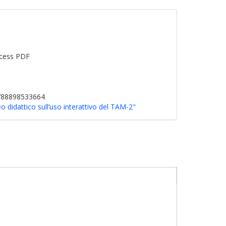
cess PDF
9788898533664
o didattico sull’uso interattivo del TAM-2"