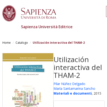
Sapienza Università Editrice
Skip
to
Home
Catalogo
Utilización interactiva del THAM-2
main
content
Utilización
interactiva del
THAM-2
Pilar Núñez Delgado
María Santamarina Sancho
Materiali e documenti
, 2015