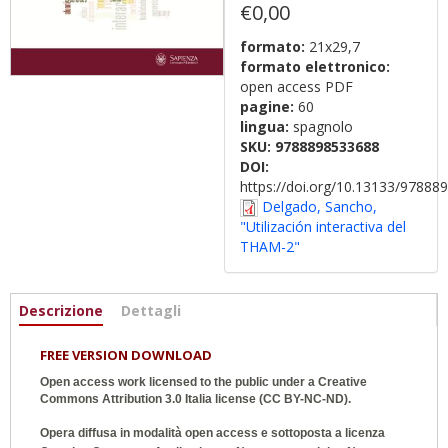
€0,00
formato:
21x29,7
formato elettronico:
open access PDF
pagine:
60
lingua:
spagnolo
SKU:
9788898533688
DOI:
https://doi.org/10.13133/9788
Delgado, Sancho,
"Utilización interactiva del
THAM-2"
Informazioni
Descrizione
(active
Dettagli
tab)
FREE VERSION DOWNLOAD
Open access work licensed to the public under a
Creative
Commons Attribution 3.0 Italia
license (CC BY-NC-ND).
Opera diffusa in modalità open access e sottoposta a licenza