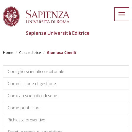
Togg
navig
Sapienza Università Editrice
Skip
to
Home
Casa editrice
Gianluca Cinelli
main
content
Consiglio scientifico-editoriale
Commissione di gestione
Comitati scientifici di serie
Come pubblicare
Richiesta preventivo
Sconti e spese di spedizione