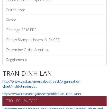
Distributore
Riviste
Catalogo 2018 PDF
Centro Stampa Università (EX CSA)
Determine Ordini Acquisto
Regolamento
TRAN DINH LAN
http://www.vast.ac.vn/en/about-vast/organization-
chart/institutes/instit...
https://www.researchgate.net/profile/Lan_Tran_Dinh
TITOLI DELL'AUTORE
Environmental Stresses and Resource Use in Coastal Urban and