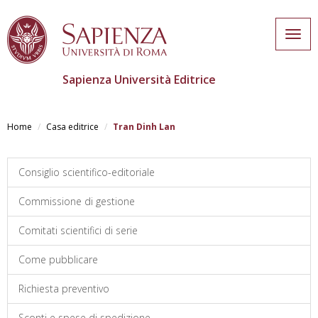
Togg
navig
Sapienza Università Editrice
Skip
to
Home
Casa editrice
Tran Dinh Lan
main
content
Consiglio scientifico-editoriale
Commissione di gestione
Comitati scientifici di serie
Come pubblicare
Richiesta preventivo
Sconti e spese di spedizione