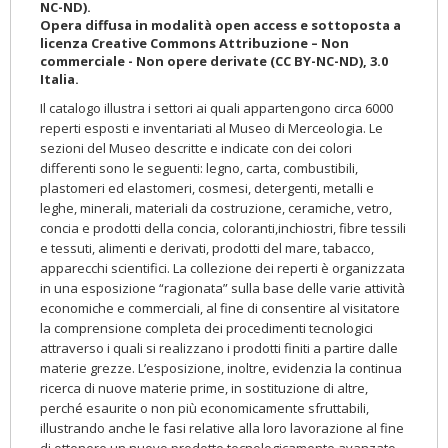
NC-ND).
Opera diffusa in modalità open access e sottoposta a
licenza Creative Commons Attribuzione – Non
commerciale - Non opere derivate (CC BY-NC-ND), 3.0
Italia.
Il catalogo illustra i settori ai quali appartengono circa 6000
reperti esposti e inventariati al Museo di Merceologia. Le
sezioni del Museo descritte e indicate con dei colori
differenti sono le seguenti: legno, carta, combustibili,
plastomeri ed elastomeri, cosmesi, detergenti, metalli e
leghe, minerali, materiali da costruzione, ceramiche, vetro,
concia e prodotti della concia, coloranti,inchiostri, fibre tessili
e tessuti, alimenti e derivati, prodotti del mare, tabacco,
apparecchi scientifici. La collezione dei reperti è organizzata
in una esposizione “ragionata” sulla base delle varie attività
economiche e commerciali, al fine di consentire al visitatore
la comprensione completa dei procedimenti tecnologici
attraverso i quali si realizzano i prodotti finiti a partire dalle
materie grezze. L’esposizione, inoltre, evidenzia la continua
ricerca di nuove materie prime, in sostituzione di altre,
perché esaurite o non più economicamente sfruttabili,
illustrando anche le fasi relative alla loro lavorazione al fine