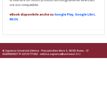
di ottenere un nuovo prodotto tecnologicamente avanzato
o/e eco-compatibile.
eBook disponibile anche su
Google Play
,
Google Libri
,
MLOL
© Sapienza Università Editrice - Piazzale Aldo Moro 5, 00185 Roma - CF
80209930587 PI 02133771002 -
editrice.sapienza@uniroma1.it
(link
sends
e-
mail)