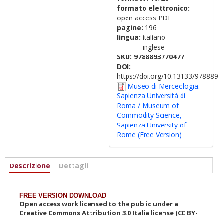
formato elettronico:
open access PDF
pagine:
196
lingua:
italiano
inglese
SKU:
9788893770477
DOI:
https://doi.org/10.13133/9788
Museo di Merceologia.
Sapienza Università di
Roma / Museum of
Commodity Science,
Sapienza University of
Rome (Free Version)
Informazioni
Descrizione
(active
Dettagli
tab)
FREE VERSION DOWNLOAD
Open access work licensed to the public under a
Creative Commons Attribution 3.0 Italia license (CC BY-