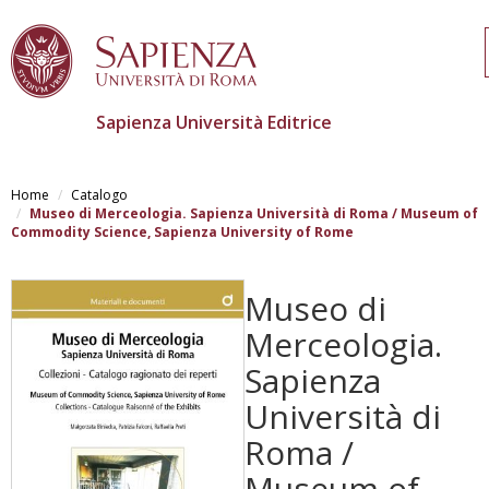
Sapienza Università Editrice
Skip
to
Home
Catalogo
main
Museo di Merceologia. Sapienza Università di Roma / Museum of
content
Commodity Science, Sapienza University of Rome
Museo di
Merceologia.
Sapienza
Università di
Roma /
Museum of