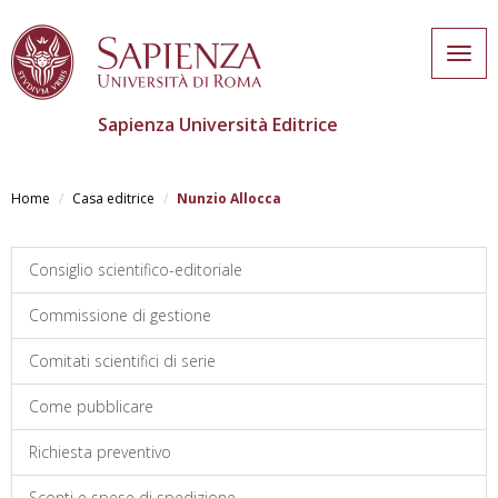
Togg
navig
Sapienza Università Editrice
Skip
to
Home
Casa editrice
Nunzio Allocca
main
content
Consiglio scientifico-editoriale
Commissione di gestione
Comitati scientifici di serie
Come pubblicare
Richiesta preventivo
Sconti e spese di spedizione